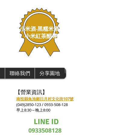
小米酒‧黑糯米酒‧酵素.
小米紅茶醋
專賣店
區
聯絡我們
分享園地
【營業資訊】
南投縣魚池鄉日月村文化街107號
(049)2850-123 / 0933-508-128
早上8:30～晚上8:00
LINE ID
0933508128