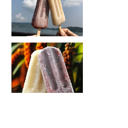
禁止酒駕‧飲酒過量‧有害健康